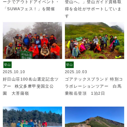
ークでアウトドアイベント・
登山へ。」登山ガイド資格取
「SUWAフェス！」を開催
得を会社がサポートしていま
す
登山
登山
2025.10.10
2025.10.03
好日山荘100名山選定記念ツ
ゴアテックスブランド 特別コ
アー 秩父多摩甲斐国立公
ラボレーションツアー 白馬
園 大菩薩嶺
乗鞍岳登頂 1泊2日