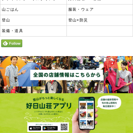
山ごはん
服装・ウェア
登山
登山×防災
装備・道具