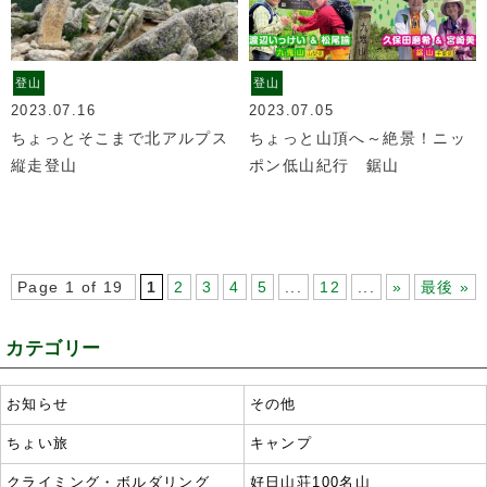
登山
登山
2023.07.16
2023.07.05
ちょっとそこまで北アルプス
ちょっと山頂へ～絶景！ニッ
縦走登山
ポン低山紀行 鋸山
Page 1 of 19
1
2
3
4
5
...
12
...
»
最後 »
カテゴリー
お知らせ
その他
ちょい旅
キャンプ
クライミング・ボルダリング
好日山荘100名山