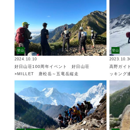
登山
登山
2024.10.10
2023.10.3
好日山荘100周年イベント 好日山荘
高野ガイ
×MILLET 唐松岳～五竜岳縦走
ッキング