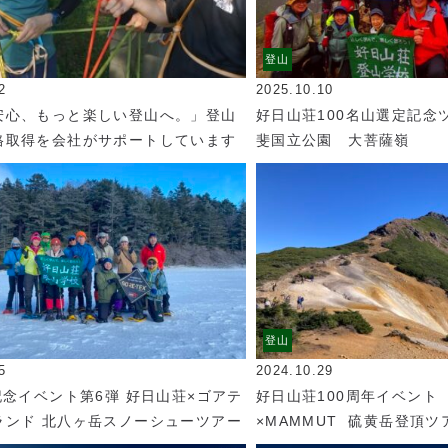
登山
2
2025.10.10
安心、もっと楽しい登山へ。」登山
好日山荘100名山選定記念
格取得を会社がサポートしています
斐国立公園 大菩薩嶺
登山
5
2024.10.29
記念イベント第6弾 好日山荘×ゴアテ
好日山荘100周年イベント
ランド 北八ヶ岳スノーシューツアー
×MAMMUT 硫黄岳登頂