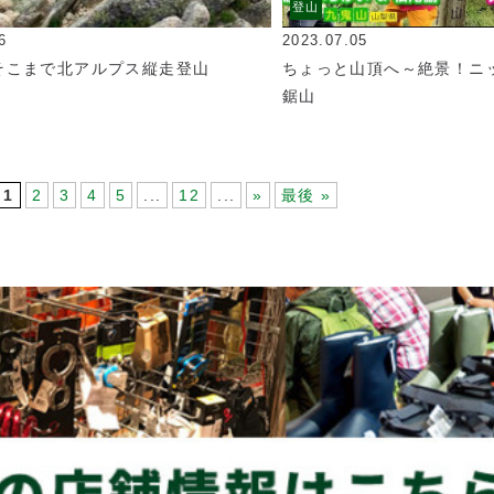
登山
6
2023.07.05
そこまで北アルプス縦走登山
ちょっと山頂へ～絶景！
鋸山
1
2
3
4
5
...
12
...
»
最後 »