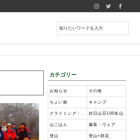
INSTAGRAM
TWITTER
FACE
カテゴリー
お知らせ
その他
ちょい旅
キャンプ
クライミング・ボルダリング
好日山荘100名山
山ごはん
服装・ウェア
登山
登山×防災