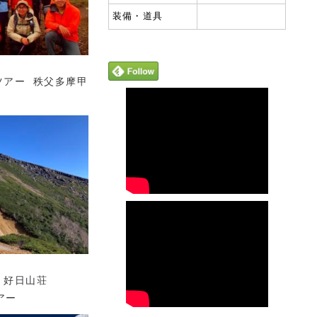
装備・道具
ツアー 秩父多摩甲
 好日山荘
ツアー