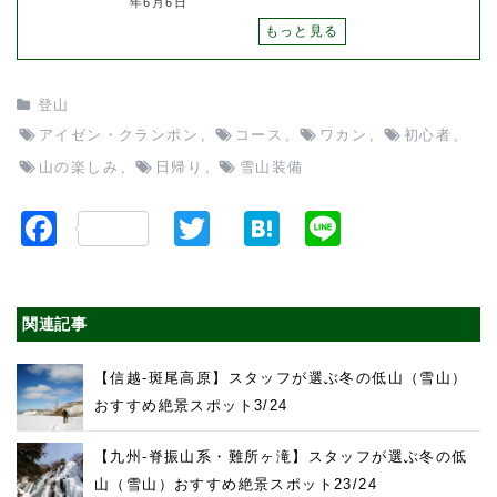
年6月6日
もっと見る
登山
アイゼン・クランポン
,
コース
,
ワカン
,
初心者
,
山の楽しみ
,
日帰り
,
雪山装備
F
T
H
Li
a
w
at
n
c
itt
e
e
関連記事
e
er
n
b
a
【信越-斑尾高原】スタッフが選ぶ冬の低山（雪山）
o
おすすめ絶景スポット3/24
o
【九州-脊振山系・難所ヶ滝】スタッフが選ぶ冬の低
k
山（雪山）おすすめ絶景スポット23/24