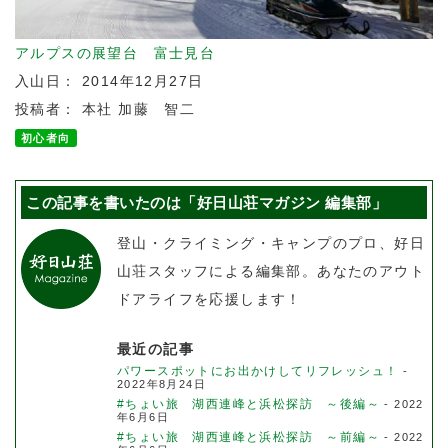
アルプスの展望台 富士見台
入山日： 2014年12月27日
投稿者： 本社 加藤 智二
初心者向
この記事を書いたのは「好日山荘マガジン 編集部」
登山・クライミング・キャンプのプロ、好日
山荘スタッフによる編集部。あなたのアウト
ドアライフを応援します！
最近の記事
パワースポットにお出かけしてリフレッシュ！
-
2022年8月24日
#ちょい旅 湖西連峰と浜松探訪 ～後編～
- 2022
年6月6日
#ちょい旅 湖西連峰と浜松探訪 ～前編～
- 2022