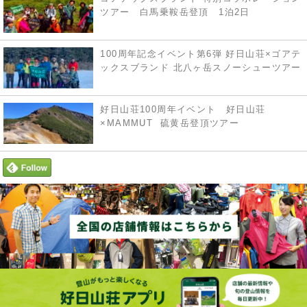
ツアー 白馬乗鞍岳登頂 1泊2日
100周年記念イベント第6弾 好日山荘×ゴアテ
ックスブランド 北八ヶ岳スノーシューツアー
好日山荘100周年イベント 好日山荘
×MAMMUT 硫黄岳登頂ツアー