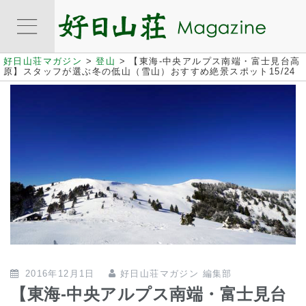
好日山荘マガジン
>
登山
>
【東海-中央アルプス南端・富士見台高
原】スタッフが選ぶ冬の低山（雪山）おすすめ絶景スポット15/24
2016年12月1日
好日山荘マガジン 編集部
【東海-中央アルプス南端・富士見台