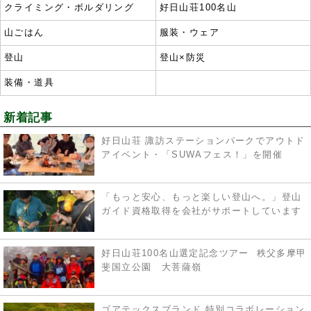
クライミング・ボルダリング
好日山荘100名山
山ごはん
服装・ウェア
登山
登山×防災
装備・道具
新着記事
好日山荘 諏訪ステーションパークでアウトド
アイベント・「SUWAフェス！」を開催
「もっと安心、もっと楽しい登山へ。」登山
ガイド資格取得を会社がサポートしています
好日山荘100名山選定記念ツアー 秩父多摩甲
斐国立公園 大菩薩嶺
ゴアテックスブランド 特別コラボレーション