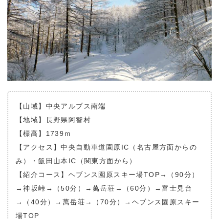
【山域】中央アルプス南端
【地域】長野県阿智村
【標高】1739ｍ
【アクセス】中央自動車道園原IC（名古屋方面からの
み）・飯田山本IC（関東方面から）
【紹介コース】ヘブンス園原スキー場TOP→（90分）
→神坂峠→（50分）→萬岳荘→（60分）→富士見台
→（40分）→萬岳荘→（70分）→ヘブンス園原スキー
場TOP