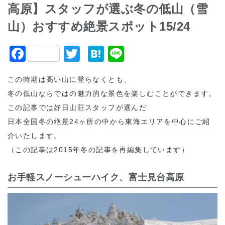
高原】スタッフが選ぶ冬の低山（雪
山）おすすめ絶景スポット15/24
F
T
H
Li
a
w
at
n
この時期は高い山に登らなくとも、
c
itt
e
e
冬の低山ならではの魅力的な景色を楽しむことができます。
e
er
n
この記事では好日山荘スタッフが選んだ
b
a
日本全国冬の絶景24ヶ所の中から東海エリアを中心にご紹
o
介いたします。
o
（この記事は2015年冬の記事を再編集しています）
k
お手軽スノーシューハイク、富士見台高原