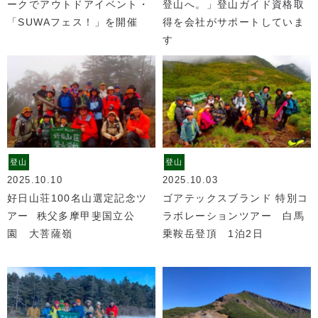
ークでアウトドアイベント・
登山へ。」登山ガイド資格取
「SUWAフェス！」を開催
得を会社がサポートしていま
す
登山
登山
2025.10.10
2025.10.03
好日山荘100名山選定記念ツ
ゴアテックスブランド 特別コ
アー 秩父多摩甲斐国立公
ラボレーションツアー 白馬
園 大菩薩嶺
乗鞍岳登頂 1泊2日