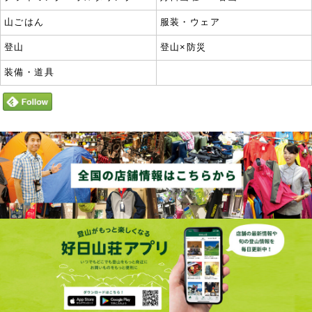
山ごはん
服装・ウェア
登山
登山×防災
装備・道具