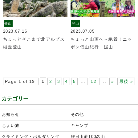
登山
登山
2023.07.16
2023.07.05
ちょっとそこまで北アルプス
ちょっと山頂へ～絶景！ニッ
縦走登山
ポン低山紀行 鋸山
Page 1 of 19
1
2
3
4
5
...
12
...
»
最後 »
カテゴリー
お知らせ
その他
ちょい旅
キャンプ
クライミング・ボルダリング
好日山荘100名山