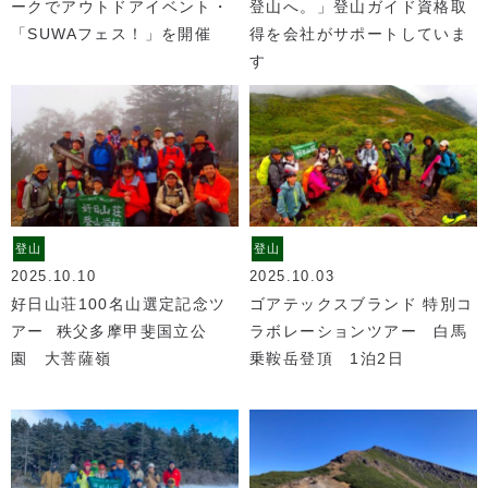
ークでアウトドアイベント・
登山へ。」登山ガイド資格取
「SUWAフェス！」を開催
得を会社がサポートしていま
す
登山
登山
2025.10.10
2025.10.03
好日山荘100名山選定記念ツ
ゴアテックスブランド 特別コ
アー 秩父多摩甲斐国立公
ラボレーションツアー 白馬
園 大菩薩嶺
乗鞍岳登頂 1泊2日