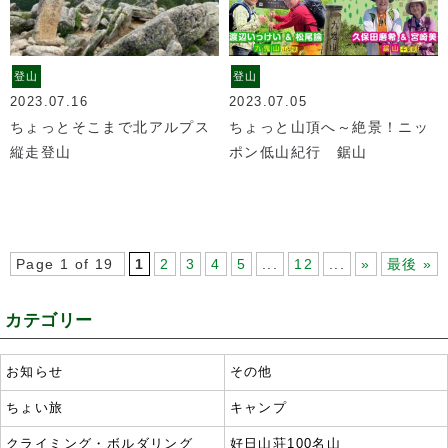
登山
登山
2023.07.16
2023.07.05
ちょっとそこまで北アルプス
ちょっと山頂へ～絶景！ニッ
縦走登山
ポン低山紀行 鋸山
Page 1 of 19
1
2
3
4
5
...
12
...
»
最後 »
カテゴリー
お知らせ
その他
ちょい旅
キャンプ
クライミング・ボルダリング
好日山荘100名山