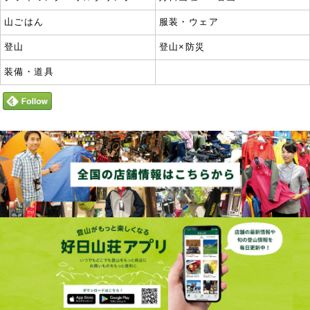
山ごはん
服装・ウェア
登山
登山×防災
装備・道具