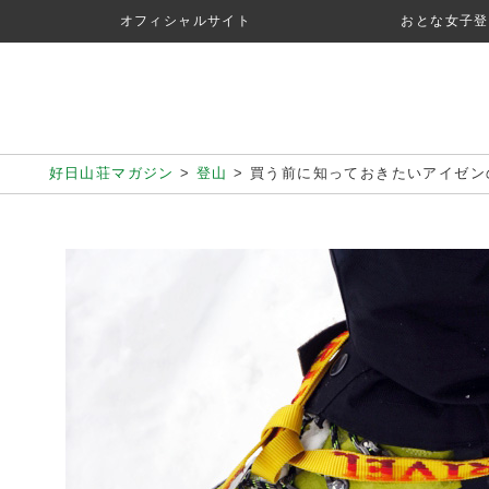
オフィシャルサイト
おとな女子登
好日山荘マガジン
>
登山
>
買う前に知っておきたいアイゼン