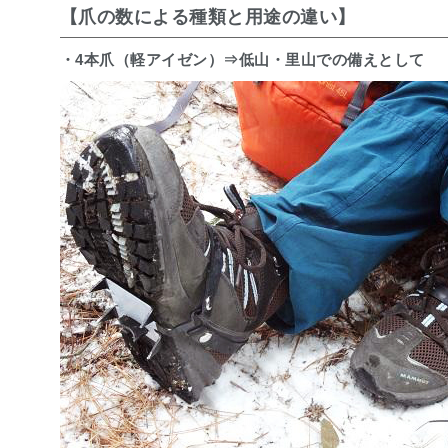
【爪の数による種類と用途の違い】
b
t
n
o
e
a
・4本爪（軽アイゼン）⇒低山・里山での備えとして
o
r
k