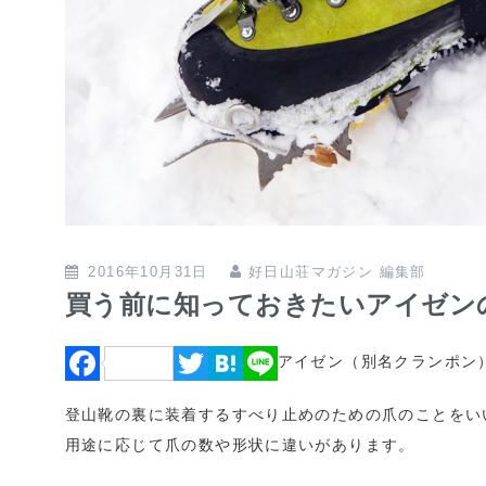
2016年10月31日
好日山荘マガジン 編集部
買う前に知っておきたいアイゼン
アイゼン（別名クランポン
F
T
H
L
a
w
a
i
登山靴の裏に装着するすべり止めのための爪のことをい
c
i
t
n
用途に応じて爪の数や形状に違いがあります。
e
t
e
e