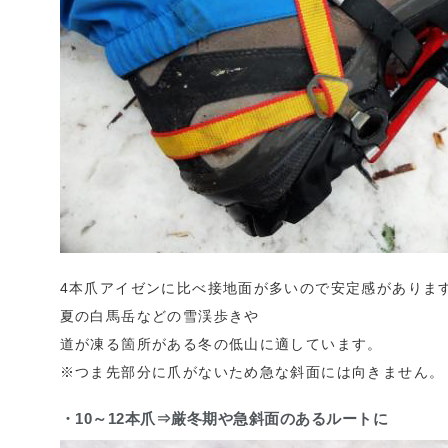
4本爪アイゼンに比べ接地面が多いので安定感がありま
夏の白馬岳などの雪渓歩きや
道が凍る箇所がある冬の低山に適しています。
※つま先部分に爪がないため急な斜面には向きません。
・10～12本爪⇒厳冬期や急斜面のあるルートに