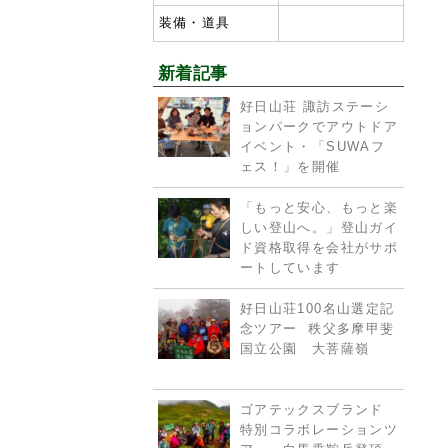
装備・道具
新着記事
好日山荘 諏訪ステーシ
ョンパークでアウトドア
イベント・「SUWAフ
ェス！」を開催
「もっと安心、もっと楽
しい登山へ。」登山ガイ
ド資格取得を会社がサポ
ートしています
好日山荘100名山選定記
念ツアー 秩父多摩甲斐
国立公園 大菩薩嶺
ゴアテックスブランド
特別コラボレーションツ