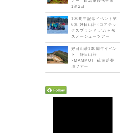
アー 白馬乗鞍岳登頂
1泊2日
100周年記念イベント第
6弾 好日山荘×ゴアテッ
クスブランド 北八ヶ岳
スノーシューツアー
好日山荘100周年イベン
ト 好日山荘
×MAMMUT 硫黄岳登
頂ツアー