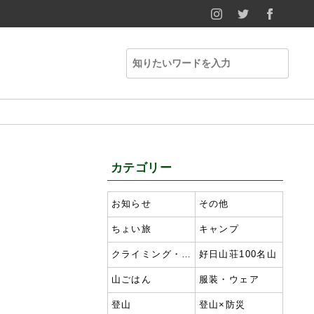
INSTAGRAM
TWITTER
FACE
カテゴリー
お知らせ
その他
ちょい旅
キャンプ
クライミング・ボルダリング
好日山荘100名山
山ごはん
服装・ウェア
登山
登山×防災