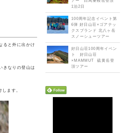
アー 白馬乗鞍岳登頂
1泊2日
100周年記念イベント第
6弾 好日山荘×ゴアテッ
クスブランド 北八ヶ岳
スノーシューツアー
なると外に出かけ
好日山荘100周年イベン
ト 好日山荘
×MAMMUT 硫黄岳登
頂ツアー
いきなりの登山は
けします。