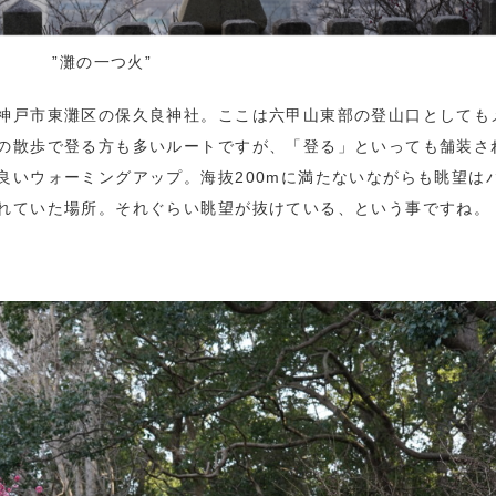
”灘の一つ火”
神戸市東灘区の保久良神社。ここは六甲山東部の登山口としても
の散歩で登る方も多いルートですが、「登る」といっても舗装さ
良いウォーミングアップ。海抜200mに満たないながらも眺望は
れていた場所。それぐらい眺望が抜けている、という事ですね。