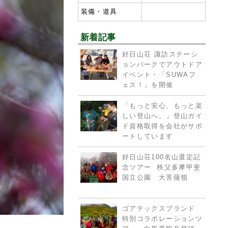
装備・道具
新着記事
好日山荘 諏訪ステーシ
ョンパークでアウトドア
イベント・「SUWAフ
ェス！」を開催
「もっと安心、もっと楽
しい登山へ。」登山ガイ
ド資格取得を会社がサポ
ートしています
好日山荘100名山選定記
念ツアー 秩父多摩甲斐
国立公園 大菩薩嶺
ゴアテックスブランド
特別コラボレーションツ