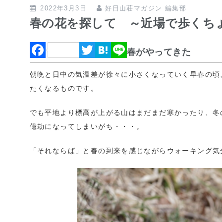
2022年3月3日
好日山荘マガジン 編集部
春の花を探して ～近場で歩くち
F
T
H
L
春がやってきた
a
w
a
i
朝晩と日中の気温差が徐々に小さくなっていく早春の頃
c
i
t
n
たくなるものです。
e
t
e
e
でも平地より標高が上がる山はまだまだ寒かったり、冬
b
t
n
億劫になってしまいがち・・・。
o
e
a
o
r
「それならば」と春の到来を感じながらウォーキング気
k