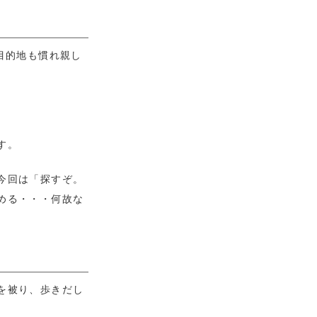
目的地も慣れ親し
す。
今回は「探すぞ。
める・・・何故な
を被り、歩きだし