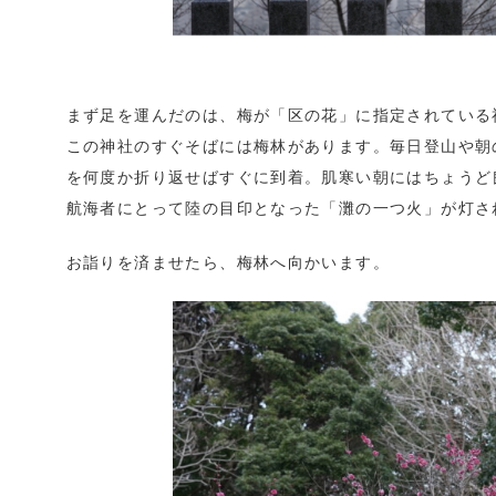
まず足を運んだのは、梅が「区の花」に指定されている
この神社のすぐそばには梅林があります。毎日登山や朝
を何度か折り返せばすぐに到着。肌寒い朝にはちょうど
航海者にとって陸の目印となった「灘の一つ火」が灯さ
お詣りを済ませたら、梅林へ向かいます。