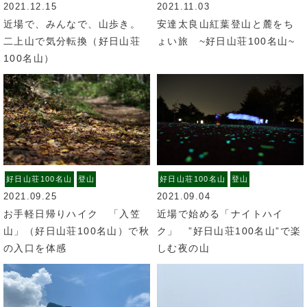
2021.12.15
2021.11.03
近場で、みんなで、山歩き。
安達太良山紅葉登山と麓をち
二上山で気分転換（好日山荘
ょい旅 ~好日山荘100名山~
100名山）
好日山荘100名山
登山
好日山荘100名山
登山
2021.09.25
2021.09.04
お手軽日帰りハイク 「入笠
近場で始める「ナイトハイ
山」（好日山荘100名山）で秋
ク」 ”好日山荘100名山”で楽
の入口を体感
しむ夜の山