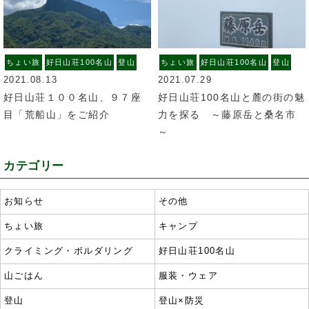
ちょい旅
好日山荘100名山
登山
ちょい旅
好日山荘100名山
登山
2021.08.13
2021.07.29
好日山荘１００名山、９７座
好日山荘100名山と麓の街の魅
目「荒船山」をご紹介
力を探る ～藤原岳と桑名市
～
カテゴリー
お知らせ
その他
ちょい旅
キャンプ
クライミング・ボルダリング
好日山荘100名山
山ごはん
服装・ウェア
登山
登山×防災