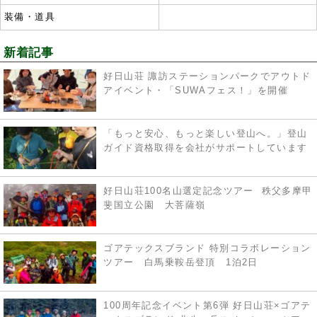
装備・道具
新着記事
好日山荘 諏訪ステーションパークでアウトド
アイベント・「SUWAフェス！」を開催
「もっと安心、もっと楽しい登山へ。」登山
ガイド資格取得を会社がサポートしています
好日山荘100名山選定記念ツアー 秩父多摩甲
斐国立公園 大菩薩嶺
ゴアテックスブランド 特別コラボレーション
ツアー 白馬乗鞍岳登頂 1泊2日
100周年記念イベント第6弾 好日山荘×ゴアテ