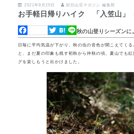
2021年9月25日
好日山荘マガジン 編集部
お手軽日帰りハイク 「入笠山」
F
T
H
L
秋の山登りシーズンに
a
w
a
i
日毎に平均気温が下がり、秋の虫の音色が聞こえてくる
c
i
t
n
と、まだ夏の印象も残す初秋から仲秋の頃。夏山でも紅
e
t
e
e
グを楽しもうと出かけました。
b
t
n
o
e
a
o
r
k