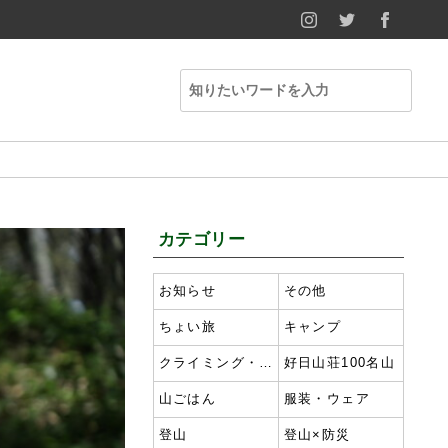
INSTAGRAM
TWITTER
FACE
カテゴリー
お知らせ
その他
ちょい旅
キャンプ
クライミング・ボルダリング
好日山荘100名山
山ごはん
服装・ウェア
登山
登山×防災