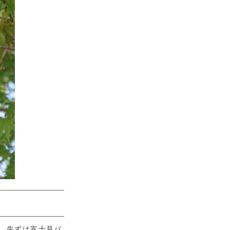
。先ずは富士見パ