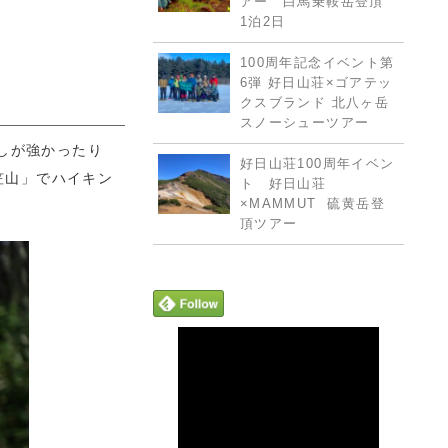
アー 白馬乗鞍岳登頂
1泊2日
100周年記念イベント第
6弾 好日山荘×ゴアテッ
クスブランド 北八ヶ岳
スノーシューツアー
しが強かったり
好日山荘100周年イベン
笠山」でハイキン
ト 好日山荘
×MAMMUT 硫黄岳登
頂ツアー