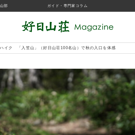
山部
ガイド・専門家コラム
ハイク 「入笠山」（好日山荘100名山）で秋の入口を体感