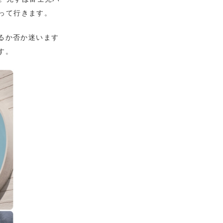
がって行きます。
るか否か迷います
す。