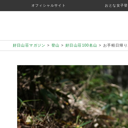
オフィシャルサイト
おとな女子登
好日山荘マガジン
>
登山
>
好日山荘100名山
>
お手軽日帰り