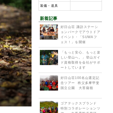
装備・道具
新着記事
好日山荘 諏訪ステーシ
ョンパークでアウトドア
イベント・「SUWAフ
ェス！」を開催
「もっと安心、もっと楽
しい登山へ。」登山ガイ
ド資格取得を会社がサポ
ートしています
好日山荘100名山選定記
念ツアー 秩父多摩甲斐
国立公園 大菩薩嶺
ゴアテックスブランド
特別コラボレーションツ