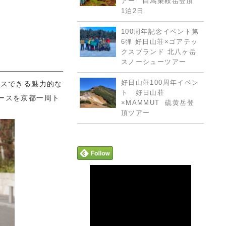
アー 白馬乗鞍岳登頂
1泊2日
100周年記念イベント第
6弾 好日山荘×ゴアテッ
クスブランド 北八ヶ岳
スノーシューツアー
好日山荘100周年イベン
セスできる魅力的な
ト 好日山荘
ースを京都一周ト
×MAMMUT 硫黄岳登
頂ツアー