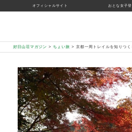
オフィシャルサイト
おとな女子登
好日山荘マガジン
>
ちょい旅
>
京都一周トレイルを知りつく