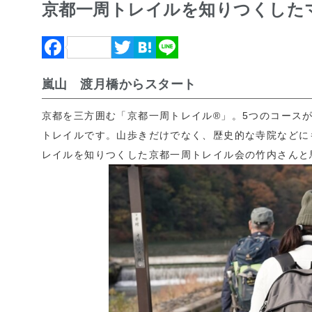
京都一周トレイルを知りつくした
F
T
H
L
a
w
a
i
嵐山 渡月橋からスタート
c
i
t
n
e
t
e
e
京都を三方囲む「京都一周トレイル®」。5つのコース
トレイルです。山歩きだけでなく、歴史的な寺院などに
b
t
n
レイルを知りつくした京都一周トレイル会の竹内さんと
o
e
a
o
r
k