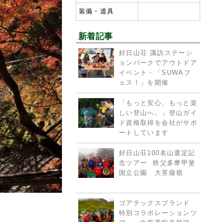
装備・道具
新着記事
好日山荘 諏訪ステーシ
ョンパークでアウトドア
イベント・「SUWAフ
ェス！」を開催
「もっと安心、もっと楽
しい登山へ。」登山ガイ
ド資格取得を会社がサポ
ートしています
好日山荘100名山選定記
念ツアー 秩父多摩甲斐
国立公園 大菩薩嶺
ゴアテックスブランド
特別コラボレーションツ