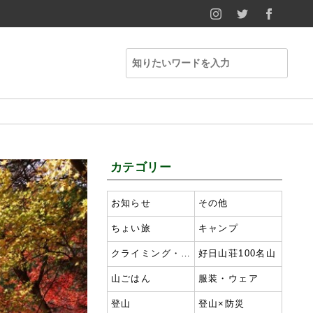
INSTAGRAM
TWITTER
FACE
カテゴリー
お知らせ
その他
ちょい旅
キャンプ
クライミング・ボルダリング
好日山荘100名山
山ごはん
服装・ウェア
登山
登山×防災