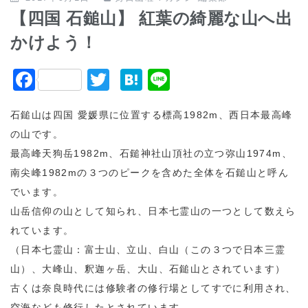
【四国 石鎚山】 紅葉の綺麗な山へ出
かけよう！
F
T
H
Li
a
w
at
n
石鎚山は四国 愛媛県に位置する標高1982m、西日本最高峰
c
itt
e
e
の山です。
e
er
n
最高峰天狗岳1982m、石鎚神社山頂社の立つ弥山1974m、
b
a
南尖峰1982mの３つのピークを含めた全体を石鎚山と呼ん
o
でいます。
o
山岳信仰の山として知られ、日本七霊山の一つとして数えら
k
れています。
（日本七霊山：富士山、立山、白山（この３つで日本三霊
山）、大峰山、釈迦ヶ岳、大山、石鎚山とされています）
古くは奈良時代には修験者の修行場としてすでに利用され、
空海なども修行したとされています。