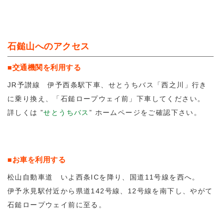
石鎚山へのアクセス
■交通機関を利用する
JR予讃線 伊予西条駅下車、せとうちバス「西之川」行き
に乗り換え、「石鎚ロープウェイ前」下車してください。
詳しくは ”
せとうちバス
” ホームページをご確認下さい。
■お車を利用する
松山自動車道 いよ西条ICを降り、国道11号線を西へ。
伊予氷見駅付近から県道142号線、12号線を南下し、やがて
石鎚ロープウェイ前に至る。