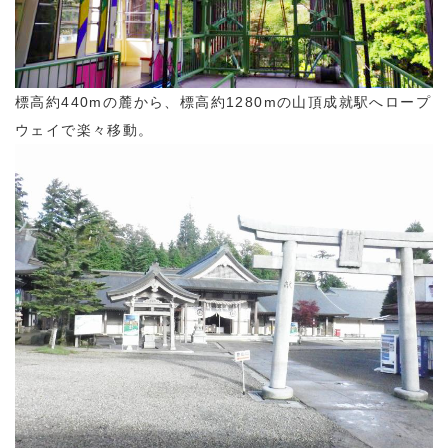
標高約440mの麓から、標高約1280mの山頂成就駅へロープ
ウェイで楽々移動。