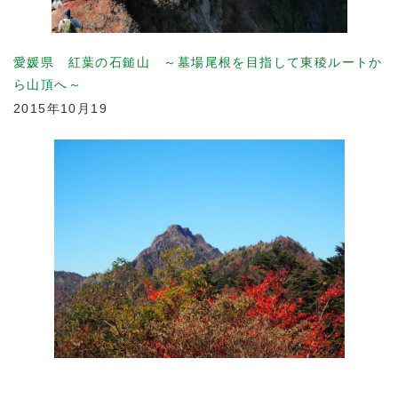
愛媛県 紅葉の石鎚山 ～墓場尾根を目指して東稜ルートか
ら山頂へ～
2015年10月19