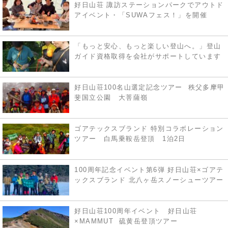
好日山荘 諏訪ステーションパークでアウトド
アイベント・「SUWAフェス！」を開催
「もっと安心、もっと楽しい登山へ。」登山
ガイド資格取得を会社がサポートしています
好日山荘100名山選定記念ツアー 秩父多摩甲
斐国立公園 大菩薩嶺
ゴアテックスブランド 特別コラボレーション
ツアー 白馬乗鞍岳登頂 1泊2日
100周年記念イベント第6弾 好日山荘×ゴアテ
ックスブランド 北八ヶ岳スノーシューツアー
好日山荘100周年イベント 好日山荘
×MAMMUT 硫黄岳登頂ツアー