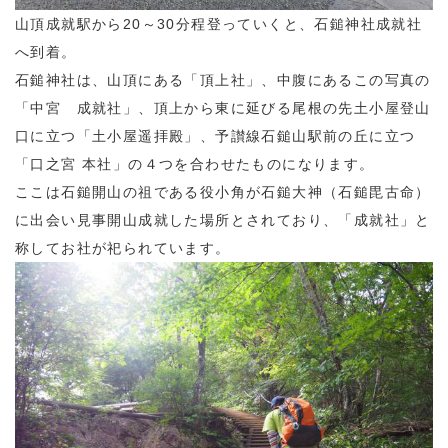
山頂成就駅から20～30分程登っていくと、石鎚神社成就社
へ到着。
石鎚神社は、山頂にある「頂上社」、中腹にあるこの写真の
「中宮 成就社」、頂上から東に延びる尾根の先土小屋登山
口に立つ「土小屋遥拝殿」、予讃線石鎚山駅前の丘に立つ
「口之宮 本社」の４つを合わせたものになります。
ここは石鎚開山の祖である役小角が石鎚大神（石鎚毘古命）
に出会い見事開山成就した場所とされており、「成就社」と
称してお社が祀られています。