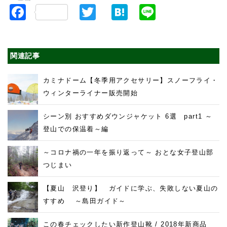
F
T
H
Li
a
w
at
n
c
itt
e
e
関連記事
e
er
n
b
a
カミナドーム【冬季用アクセサリー】スノーフライ・
o
ウィンターライナー販売開始
o
シーン別 おすすめダウンジャケット 6選 part1 ～
k
登山での保温着～編
～コロナ禍の一年を振り返って～ おとな女子登山部
つじまい
【夏山 沢登り】 ガイドに学ぶ、失敗しない夏山の
すすめ ～島田ガイド～
この春チェックしたい新作登山靴 / 2018年新商品