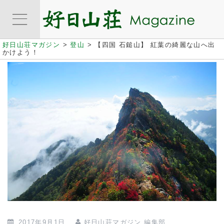
好日山荘マガジン
>
登山
>
【四国 石鎚山】 紅葉の綺麗な山へ出
かけよう！
2017年9月1日
好日山荘マガジン 編集部