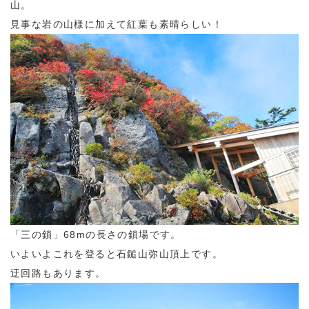
山。
見事な岩の山様に加えて紅葉も素晴らしい！
「三の鎖」68mの長さの鎖場です。
いよいよこれを登ると石鎚山弥山頂上です。
迂回路もあります。