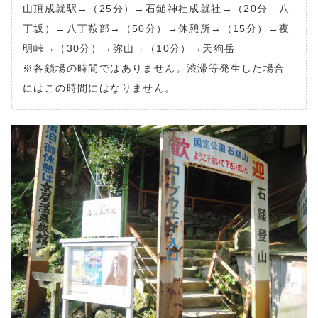
山頂成就駅→（25分）→石鎚神社成就社→（20分 八
丁坂）→八丁鞍部→（50分）→休憩所→（15分）→夜
明峠→（30分）→弥山→（10分）→天狗岳
※各鎖場の時間ではありません。渋滞等発生した場合
にはこの時間にはなりません。